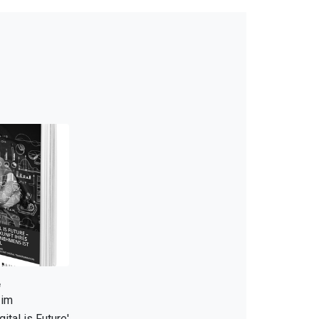
e
 im
ital is Future'