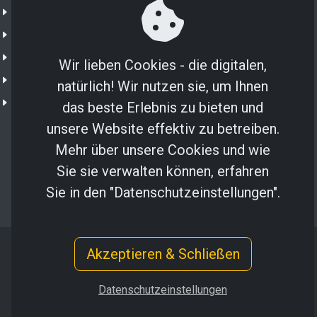
NXTGN 365
NXTGN IoT
Shop
Wir lieben Cookies - die digitalen,
IoT Portal
natürlich! Wir nutzen sie, um Ihnen
NXTGN Secure SIM
das beste Erlebnis zu bieten und
unsere Website effektiv zu betreiben.
Mehr über unsere Cookies und wie
Sie sie verwalten können, erfahren
Sie in den "Datenschutzeinstellungen".
Akzeptieren & Schließen
Copyright © 2024 NXTGN Solutions GmbH
Impressum
/
Datenschutz
Datenschutzeinstellungen